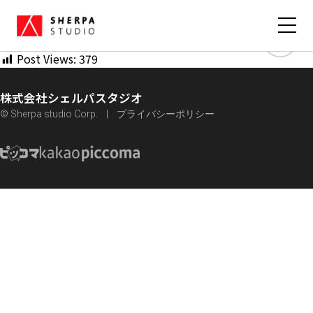
カカオピッコマグループSMARTOON®️スタジオ「シェルパス
タジオ」期待の最新作『今度こそあなたを助けてみます』が
7/25（火）ピッコマで独占配信開始
Post Views:
379
株式会社シェルパスタジオ
© Sherpa studio Corp.
プライバシーポリシー